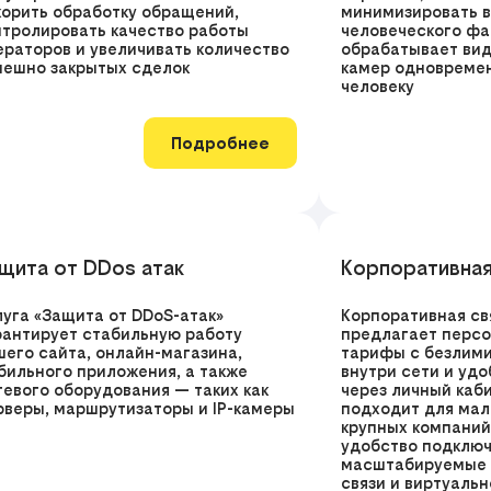
корить обработку обращений,
минимизировать 
нтролировать качество работы
человеческого фа
ераторов и увеличивать количество
обрабатывает вид
пешно закрытых сделок
камер одновремен
человеку
Подробнее
щита от DDos атак
Корпоративная
луга «Защита от DDoS-атак»
Корпоративная св
рантирует стабильную работу
предлагает перс
шего сайта, онлайн-магазина,
тарифы с безлим
бильного приложения, а также
внутри сети и уд
тевого оборудования — таких как
через личный каб
рверы, маршрутизаторы и IP-камеры
подходит для мал
крупных компаний
удобство подключ
масштабируемые 
связи и виртуаль