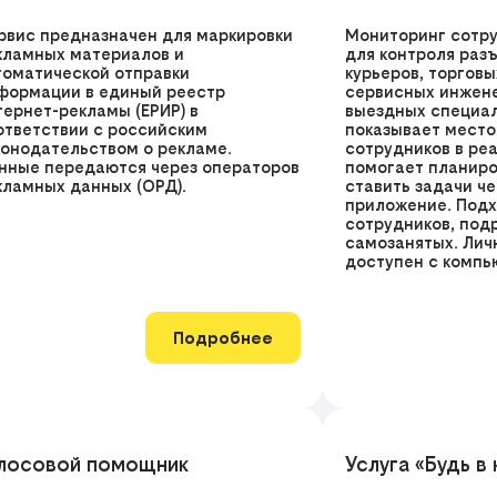
рвис предназначен для маркировки
Мониторинг сотру
кламных материалов и
для контроля раз
томатической отправки
курьеров, торгов
формации в единый реестр
сервисных инжене
тернет-рекламы (ЕРИР) в
выездных специал
ответствии с российским
показывает мест
конодательством о рекламе.
сотрудников в ре
нные передаются через операторов
помогает планиро
кламных данных (ОРД).
ставить задачи ч
приложение. Подх
сотрудников, под
самозанятых. Лич
доступен с компь
Подробнее
лосовой помощник
Услуга «Будь в