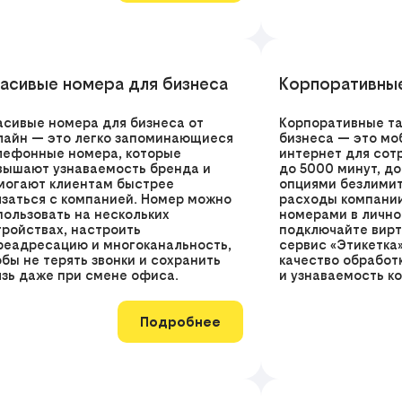
асивые номера для бизнеса
Корпоративны
асивые номера для бизнеса от
Корпоративные т
лайн — это легко запоминающиеся
бизнеса — это мо
лефонные номера, которые
интернет для сот
вышают узнаваемость бренда и
до 5000 минут, до
могают клиентам быстрее
опциями безлимит
язаться с компанией. Номер можно
расходы компании
пользовать на нескольких
номерами в лично
тройствах, настроить
подключайте вирт
реадресацию и многоканальность,
сервис «Этикетка
обы не терять звонки и сохранить
качество обработ
язь даже при смене офиса.
и узнаваемость к
Подробнее