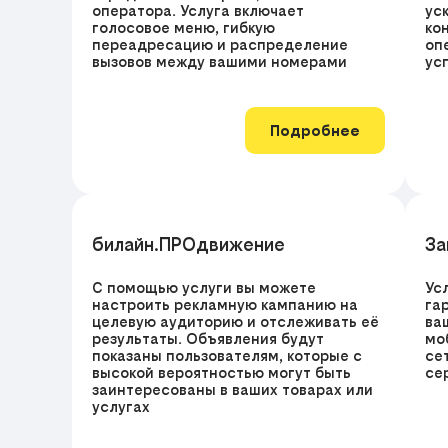
оператора. Услуга включает
ус
голосовое меню, гибкую
ко
переадресацию и распределение
оп
вызовов между вашими номерами
ус
Подробнее
билайн.ПРОдвижение
За
С помощью услуги вы можете
Ус
настроить рекламную кампанию на
га
целевую аудиторию и отслеживать её
ва
результаты. Объявления будут
мо
показаны пользователям, которые с
се
высокой вероятностью могут быть
се
заинтересованы в ваших товарах или
услугах