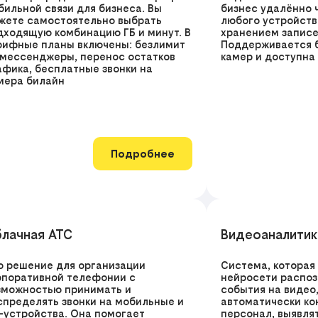
бильной связи для бизнеса. Вы
бизнес удалённо 
жете самостоятельно выбрать
любого устройств
дходящую комбинацию ГБ и минут. В
хранением записе
рифные планы включены: безлимит
Поддерживается б
 мессенджеры, перенос остатков
камер и доступна
афика, бесплатные звонки на
мера билайн
Подробнее
лачная АТС
Видеоаналитик
о решение для организации
Система, которая
рпоративной телефонии с
нейросети распоз
зможностью принимать и
события на видео,
спределять звонки на мобильные и
автоматически ко
P-устройства. Она помогает
персонал, выявля