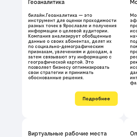
Геоаналитика
Мо
билайн.Геоаналитика — это
Мо
инструмент для оценки проходимости
эф
разных точек в Ярославле и получения
пр
информации о целевой аудитории.
ис
Компания анализирует обобщенные
на
данные о своих абонентах, делят их
по
по социально-демографическим
по
признакам, увлечениям и доходам, а
пр
затем связывают эту информацию с
ре
географической картой. Это
ре
позволяет бизнесу оптимизировать
ис
свои стратегии и принимать
да
обоснованные решения.
ин
фа
Подробнее
Виртуальные рабочие места
Оп