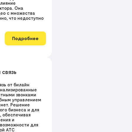
влияние
ктора. Она
ео с множества
но, что недоступно
Подробнее
 связь
язь от билайн
онализированные
итными звонками
обным управлением
инет. Решение
ого бизнеса и для
, обеспечивая
ения и
возможности для
ной АТС