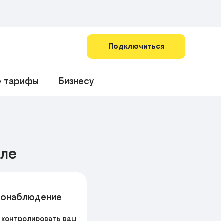
Подключиться
е тарифы
Бизнесу
вле
еонаблюдение
 контролировать ваш