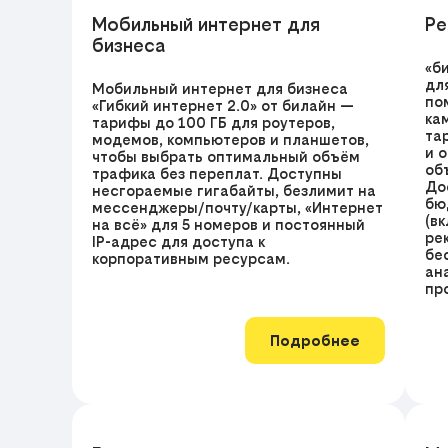
Мобильный интернет для
Ре
бизнеса
«б
дл
Мобильный интернет для бизнеса
по
«Гибкий интернет 2.0» от билайн —
ка
тарифы до 100 ГБ для роутеров,
та
модемов, компьютеров и планшетов,
и 
чтобы выбрать оптимальный объём
об
трафика без переплат. Доступны
До
несгораемые гигабайты, безлимит на
бю
мессенджеры/почту/карты, «Интернет
(в
на всё» для 5 номеров и постоянный
ре
IP-адрес для доступа к
бе
корпоративным ресурсам.
ан
пр
Подробнее