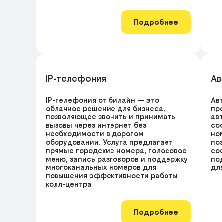
Подробнее
IP-телефония
Ав
IP-телефония от билайн — это
Ав
облачное решение для бизнеса,
пр
позволяющее звонить и принимать
ав
вызовы через интернет без
со
необходимости в дорогом
но
оборудовании. Услуга предлагает
по
прямые городские номера, голосовое
со
меню, запись разговоров и поддержку
по
многоканальных номеров для
дл
повышения эффективности работы
колл-центра
Подробнее