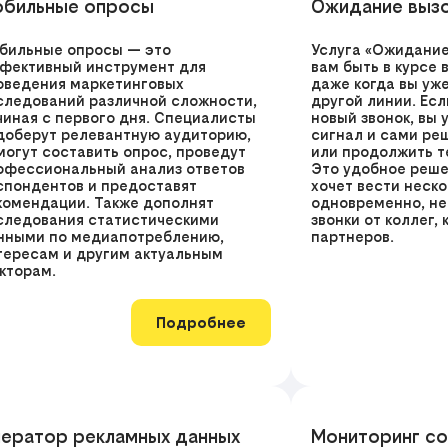
бильные опросы
Ожидание выз
бильные опросы — это
Услуга «Ожидание
фективный инструмент для
вам быть в курсе 
оведения маркетинговых
даже когда вы уж
следований различной сложности,
другой линии. Есл
чиная с первого дня. Специалисты
новый звонок, вы 
доберут релевантную аудиторию,
сигнал и сами реш
могут составить опрос, проведут
или продолжить т
офессиональный анализ ответов
Это удобное решен
спондентов и предоставят
хочет вести неск
комендации. Также дополнят
одновременно, не
следования статистическими
звонки от коллег,
нными по медиапотреблению,
партнеров.
тересам и другим актуальным
кторам.
Подробнее
ератор рекламных данных
Мониторинг со