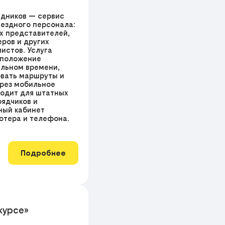
дников — сервис
ъездного персонала:
ых представителей,
ров и других
истов. Услуга
оположение
альном времени,
вать маршруты и
ерез мобильное
одит для штатных
рядчиков и
ный кабинет
ютера и телефона.
Подробнее
 курсе»