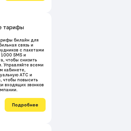
е тарифы
арифы билайн для
бильная связь и
рудников с пакетами
 1000 SMS и
а, чтобы снизить
. Управляйте всеми
м кабинете,
уальную АТС и
», чтобы повысить
ки входящих звонков
омпании.
Подробнее