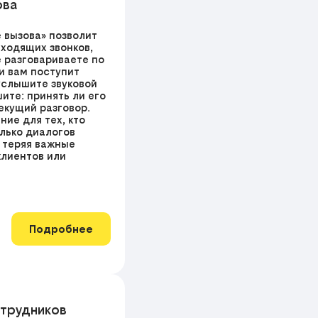
ова
 вызова» позволит
входящих звонков,
е разговариваете по
и вам поступит
услышите звуковой
ите: принять ли его
екущий разговор.
ие для тех, кто
олько диалогов
 теряя важные
 клиентов или
Подробнее
трудников