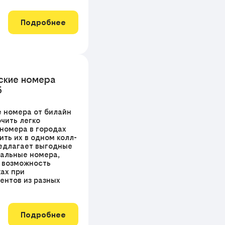
Подробнее
ские номера
5
 номера от билайн
чить легко
номера в городах
ть их в одном колл-
редлагает выгодные
альные номера,
 возможность
ках при
ентов из разных
Подробнее