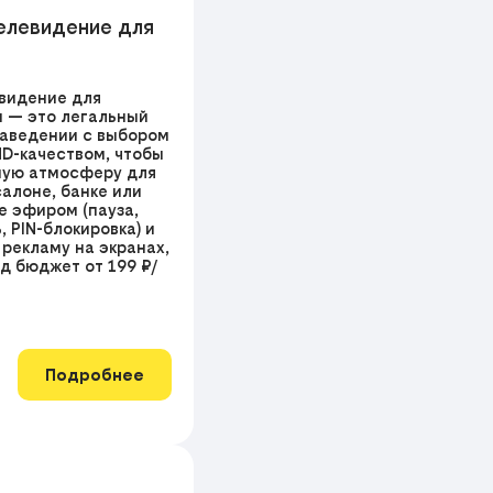
елевидение для
видение для
н — это легальный
 заведении с выбором
HD-качеством, чтобы
ную атмосферу для
салоне, банке или
е эфиром (пауза,
, PIN-блокировка) и
рекламу на экранах,
д бюджет от 199 ₽/
Подробнее