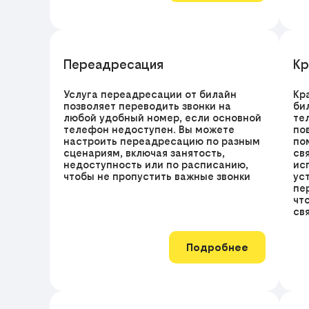
Переадресация
Кр
Услуга переадресации от билайн
Кр
позволяет переводить звонки на
би
любой удобный номер, если основной
те
телефон недоступен. Вы можете
по
настроить переадресацию по разным
по
сценариям, включая занятость,
св
недоступность или по расписанию,
ис
чтобы не пропустить важные звонки
ус
пе
чт
св
Подробнее