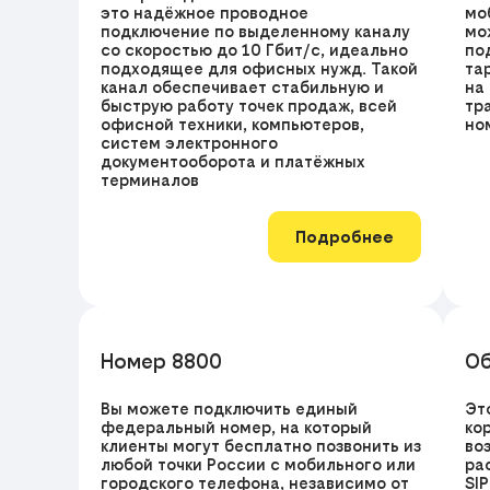
это надёжное проводное
мо
подключение по выделенному каналу
мо
со скоростью до 10 Гбит/с, идеально
по
подходящее для офисных нужд. Такой
та
канал обеспечивает стабильную и
на
быструю работу точек продаж, всей
тр
офисной техники, компьютеров,
но
систем электронного
документооборота и платёжных
терминалов
Подробнее
Номер 8800
Об
Вы можете подключить единый
Эт
федеральный номер, на который
ко
клиенты могут бесплатно позвонить из
во
любой точки России с мобильного или
ра
городского телефона, независимо от
SI