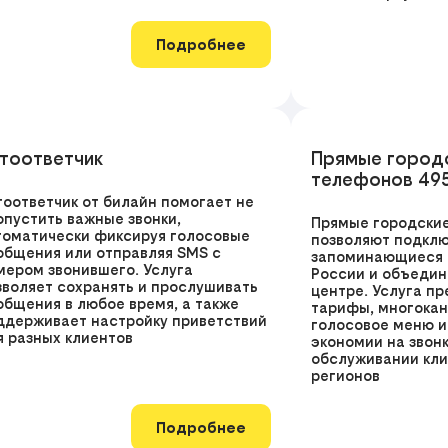
Подробнее
тоответчик
Прямые город
телефонов 49
тоответчик от билайн помогает не
опустить важные звонки,
Прямые городские
томатически фиксируя голосовые
позволяют подклю
общения или отправляя SMS с
запоминающиеся 
мером звонившего. Услуга
России и объедини
зволяет сохранять и прослушивать
центре. Услуга п
общения в любое время, а также
тарифы, многокан
ддерживает настройку приветствий
голосовое меню и
я разных клиентов
экономии на звон
обслуживании кли
регионов
Подробнее