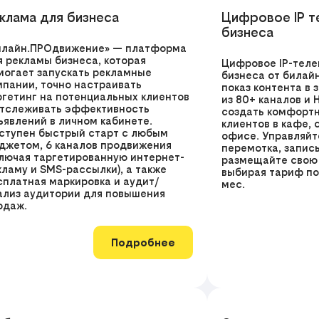
клама для бизнеса
Цифровое IP т
бизнеса
илайн.ПРОдвижение» — платформа
я рекламы бизнеса, которая
Цифровое IP-теле
могает запускать рекламные
бизнеса от билай
мпании, точно настраивать
показ контента в
ргетинг на потенциальных клиентов
из 80+ каналов и 
отслеживать эффективность
создать комфорт
ъявлений в личном кабинете.
клиентов в кафе, 
ступен быстрый старт с любым
офисе. Управляйт
джетом, 6 каналов продвижения
перемотка, запись
ключая таргетированную интернет-
размещайте свою 
кламу и SMS-рассылки), а также
выбирая тариф по
сплатная маркировка и аудит/
мес.
ализ аудитории для повышения
одаж.
Подробнее