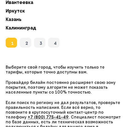
Ивантеевка
О
Иркутск
О
Казань
О
Калининград
О
1
2
3
4
Выберите свой город, чтобы изучить только те
тарифы, которые точно доступны вам.
Провайдер билайн постоянно расширяет свою зону
покрытия, поэтому алгоритм не может показать
населенные пункты со 100% точностью.
Если поиск по региону не дал результатов, проверьте
правильность написания. Если всё верно, то
позвоните в круглосуточный контакт-центр по
телефону
+7 (800) 775-41-49
. Специалист посмотрит
по базе данных, есть ли техническая возможность
подключиться к билайну для вашего дома в