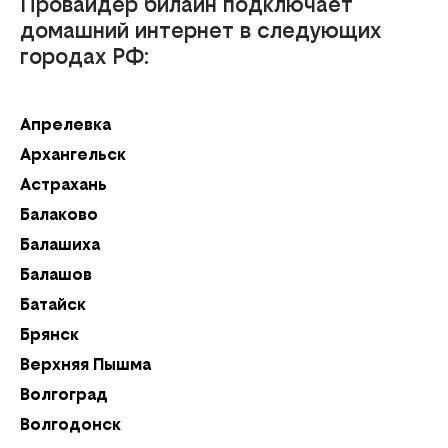
Провайдер билайн подключает
домашний интернет в следующих
городах РФ:
Апрелевка
Ка
Архангельск
К
Астрахань
К
Балаково
К
Балашиха
К
Балашов
Кл
Батайск
К
Брянск
К
Верхняя Пышма
Кр
Волгоград
К
Волгодонск
Кр