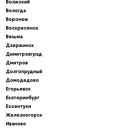
Волжский
Ку
Вологда
Ку
Воронеж
Л
Воскресенск
Л
Вязьма
Л
Дзержинск
М
Димитровград
М
Дмитров
М
Долгопрудный
Н
Домодедово
Н
Егорьевск
Но
Екатеринбург
Н
Ессентуки
Но
Железногорск
Н
Иваново
Но