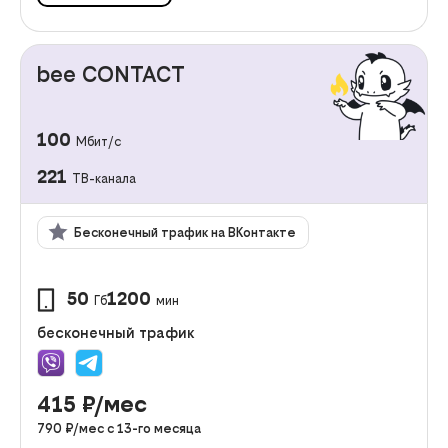
bee CONTACT
100
Мбит/с
221
ТВ-канала
Бесконечный трафик на ВКонтакте
50
1200
Гб
мин
бесконечный трафик
415
₽/мес
790
₽/мес с
13
-го месяца