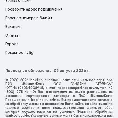
Заявка билайн
Проверить адрес подключения
Перенос номера в билайн
Вакансии
Отзывы
Города
Покрытие 4/5g
Последнее обновление: 06 августа 2026 г.
© 2020-2026 beeline-ru.online - сайт официального партнера
ПАО «ВымпелКом» ООО "ОНЛАЙН СЕРВИСЫ"
(ОГРН:1196234008915, e-mail:
reception@onlineserv.ru
, тел.
+7
(800) 775-41-49
) Вся информация на сайте размещена на
основании партнерского договора с ПАО «ВымпелКом».
Посещая сайт beeline-ru.online, Вы предоставляете согласие
на обработку данных о посещении Вами сайта beeline-ru.online
(данные cookies и иные пользовательские данные), сбор
которых осуществляется на условиях
Политику обработки
файлов cookie
. Указанные данные могут быть использованы для