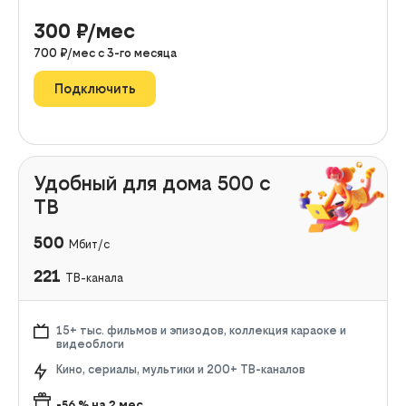
300
₽/мес
700
₽/мес с
3
-го месяца
Подключить
Удобный для дома 500 с
ТВ
500
Мбит/с
221
ТВ-канала
15+ тыс. фильмов и эпизодов, коллекция караоке и
видеоблоги
Кино, сериалы, мультики и 200+ ТВ-каналов
-56
% на
2
мес.