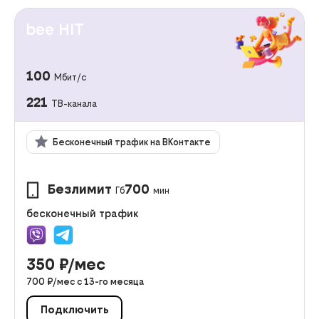
bee HIT
100
Мбит/с
221
ТВ-канала
Бесконечный трафик на ВКонтакте
Безлимит
700
Гб
мин
бесконечный трафик
350
₽/мес
700
₽/мес с
13
-го месяца
Подключить