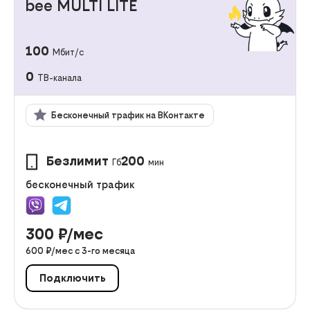
bee MULTI LITE
100
Мбит/с
0
ТВ-канала
Бесконечный трафик на ВКонтакте
Безлимит
200
Гб
мин
бесконечный трафик
300
₽/мес
600
₽/мес с
3
-го месяца
Подключить