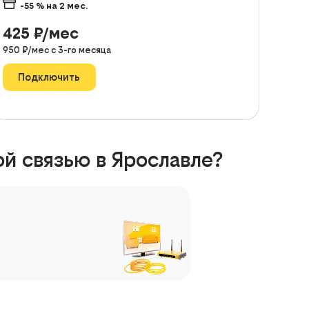
-55
% на
2
мес.
425
₽/мес
950
₽/мес с
3
-го месяца
Подключить
й связью в Ярославле?