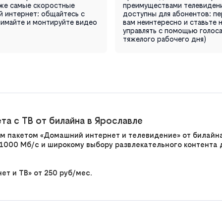
аже самые скоростные
преимуществами телевидени
й интернет: общайтесь с
доступны для абонентов: пер
снимайте и монтируйте видео
вам неинтересно и ставьте н
управлять с помощью голоса,
тяжелого рабочего дня)
а с ТВ от билайна в Ярославле
м пакетом «Домашний интернет и телевидение» от билайн
1000 Мб/с и широкому выбору развлекательного контента д
т и ТВ» от 250 руб/мес.