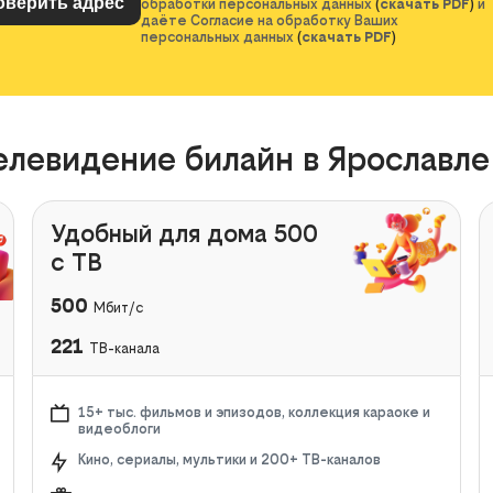
обработки персональных данных
(
скачать PDF
)
и
даёте Согласие на обработку Ваших
персональных данных
(
скачать PDF
)
елевидение билайн в Ярославле
Удобный для дома 500
с ТВ
500
Мбит/с
221
ТВ-канала
15+ тыс. фильмов и эпизодов, коллекция караоке и
видеоблоги
Кино, сериалы, мультики и 200+ ТВ-каналов