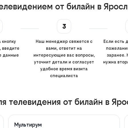
елевидением от билайн в Яросл
3
 кнопку
Наш менеджер свяжется с
Если есть 
, введите
вами, ответит на
пожелания
е данные
интересующие вас вопросы,
заранее. 
уточнит детали и согласует
нужна втор
удобное время визита
специалиста
я телевидения от билайн в Яро
Мультирум