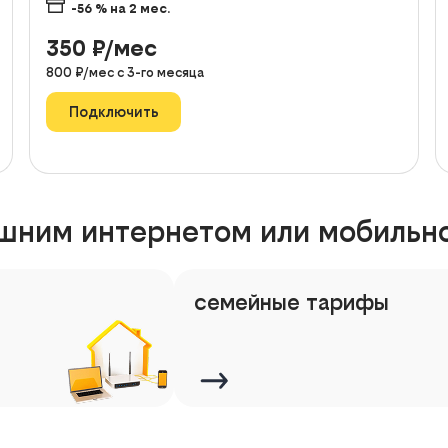
-56
% на
2
мес.
350
₽/мес
800
₽/мес с
3
-го месяца
Подключить
шним интернетом или мобильно
семейные тарифы